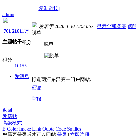
[复制链接]
admin
发表于 2026-4-30 12:33:57
|
显示全部楼层
|
阅
701
2181
1万
脱单
主题
帖子
积分
脱单
积分
10155
发消息
打造两江东部第一门户网站.
回复
举报
返回
发新贴
高级模式
B
Color
Image
Link
Quote
Code
Smilies
您需要登录后才可以回帖
登录
|
立即注册