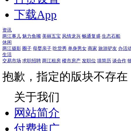
下载App
资讯
两江事儿
魅力鱼嘴
美丽五宝
风情龙兴
畅通复盛
生态石船
休闲
两江摄影
圈子
母婴亲子
吃货秀
单身男女
商家
旅游驴友
办活
生活
交易市场
求职招聘
两江租房
楼市房产
发职位
填简历
谈合作
抱歉，指定的版块不存在
关于我们
网站简介
付费推广