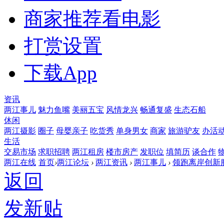
商家推荐
看电影
打赏设置
下载App
资讯
两江事儿
魅力鱼嘴
美丽五宝
风情龙兴
畅通复盛
生态石船
休闲
两江摄影
圈子
母婴亲子
吃货秀
单身男女
商家
旅游驴友
办活
生活
交易市场
求职招聘
两江租房
楼市房产
发职位
填简历
谈合作
两江在线
首页
›
两江论坛
›
两江资讯
›
两江事儿
›
领跑离岸创新服
返回
发新贴