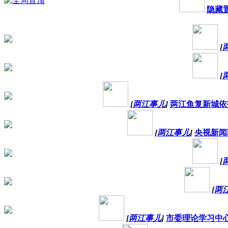
隐藏
[
[
[
两江事儿
]
两江鱼复新城依
[
两江事儿
]
央视新闻
[
[
两
[
两江事儿
]
市委理论学习中