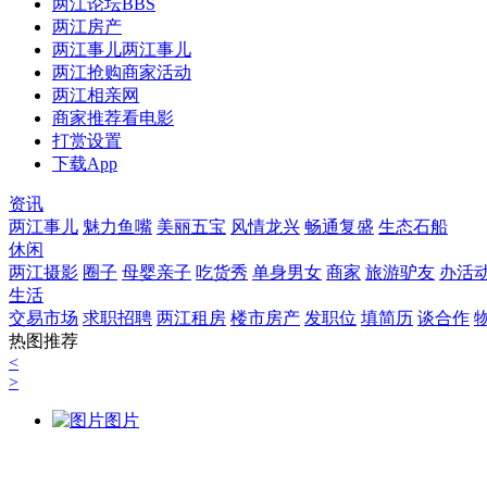
两江论坛
BBS
两江房产
两江事儿
两江事儿
两江抢购
商家活动
两江相亲网
商家推荐
看电影
打赏设置
下载App
资讯
两江事儿
魅力鱼嘴
美丽五宝
风情龙兴
畅通复盛
生态石船
休闲
两江摄影
圈子
母婴亲子
吃货秀
单身男女
商家
旅游驴友
办活
生活
交易市场
求职招聘
两江租房
楼市房产
发职位
填简历
谈合作
热图推荐
<
>
图片