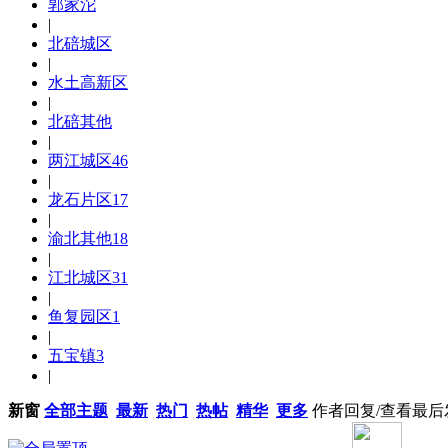
郭家沱
|
北碚城区
|
水土高新区
|
北碚其他
|
两江城区
46
|
龙石片区
17
|
渝北其他
18
|
江北城区
31
|
鱼复园区
1
|
五宝镇
3
|
新窗
全部主题
最新
热门
热帖
精华
更多
作者
回复/查看
最后