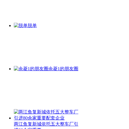
脱单
余菱1的朋友圈
两江鱼复新城依托五大整车厂引