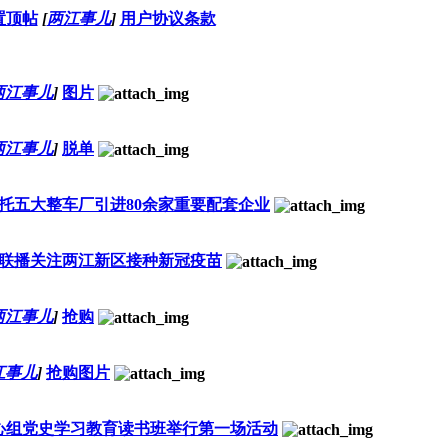
置顶帖
[
两江事儿
]
用户协议条款
两江事儿
]
图片
两江事儿
]
脱单
托五大整车厂引进80余家重要配套企业
联播关注两江新区接种新冠疫苗
两江事儿
]
抢购
江事儿
]
抢购图片
心组党史学习教育读书班举行第一场活动