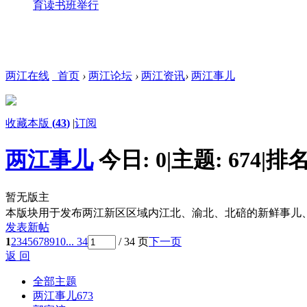
育读书班举行
两江在线
首页
›
两江论坛
›
两江资讯
›
两江事儿
收藏本版
(
43
)
|
订阅
两江事儿
今日:
0
|
主题:
674
|
排名
暂无版主
本版块用于发布两江新区区域内江北、渝北、北碚的新鲜事儿
发表新帖
1
2
3
4
5
6
7
8
9
10
... 34
/ 34 页
下一页
返 回
全部主题
两江事儿
673