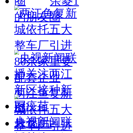
余菱1
的朋友圈
两江鱼复新
城依托五大
央视新闻联
图片
整车厂引进