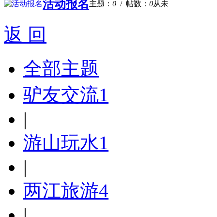
活动报名
主题：
0
/ 帖数：
0
从未
返 回
全部主题
驴友交流
1
|
游山玩水
1
|
两江旅游
4
|