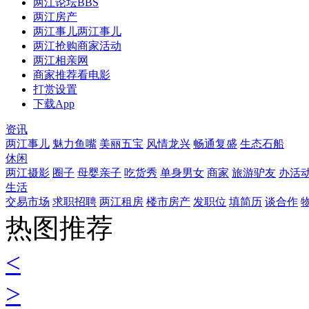
两江论坛
BBS
两江房产
两江事儿
两江事儿
两江抢购
商家活动
两江相亲网
商家推荐
看电影
打赏设置
下载App
资讯
两江事儿
魅力鱼嘴
美丽五宝
风情龙兴
畅通复盛
生态石船
休闲
两江摄影
圈子
母婴亲子
吃货秀
单身男女
商家
旅游驴友
办活
生活
交易市场
求职招聘
两江租房
楼市房产
发职位
填简历
谈合作
热图推荐
<
>