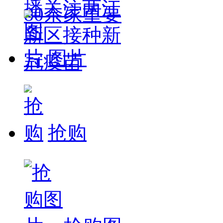
播关注两江
80余家重要
新区接种新
图片
冠疫苗
抢购