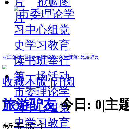
抢购图
片
两江在线
首页
›
两江论坛
›
休闲部落
›
旅游驴友
收藏本版
|
订阅
市委理论学
旅游驴友
今日:
0
|
主题
习中心组党
史学习教育
暂无版主